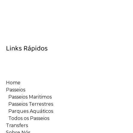
(opens
in
Links Rápidos
new
window)
Home
Passeios
Passeios Maritimos
Passeios Terrestres
Parques Aquáticos
Todos os Passeios
Transfers
Sobre Nós