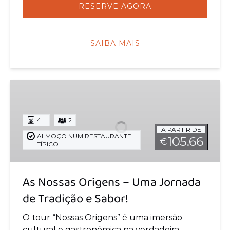
RESERVE AGORA
SAIBA MAIS
As
Nossas
Origens
4H
2
–
A PARTIR DE
Uma
ALMOÇO NUM RESTAURANTE
105.66
€
TÍPICO
Jornada
de
Tradição
As Nossas Origens – Uma Jornada
e
de Tradição e Sabor!
Sabor!
O tour “Nossas Origens” é uma imersão
cultural e gastronómica na verdadeira