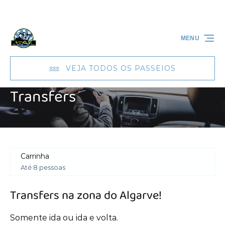
Passar para a navegação primária
Passar para o conteúdo
Passar para o rodapé
MENU
VEJA TODOS OS PASSEIOS
Transfers
Carrinha
Até 8 pessoas
Transfers na zona do Algarve!
Somente ida ou ida e volta.