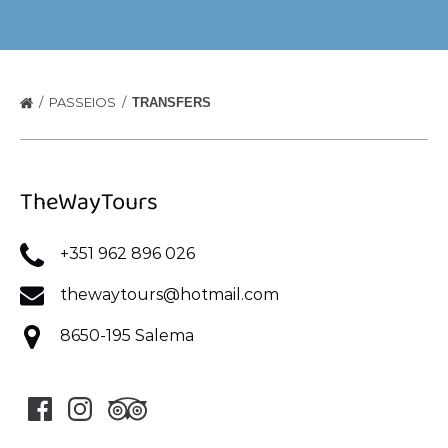
PASSEIOS
TRANSFERS
TheWayTours
+351 962 896 026
thewaytours@hotmail.com
8650-195 Salema