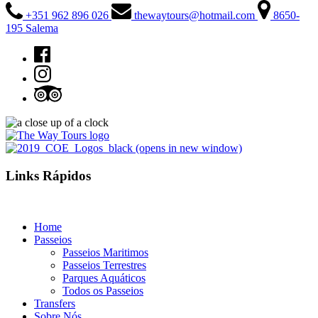
+351 962 896 026
thewaytours@hotmail.com
8650-
195 Salema
(opens in new window)
Links Rápidos
Home
Passeios
Passeios Maritimos
Passeios Terrestres
Parques Aquáticos
Todos os Passeios
Transfers
Sobre Nós