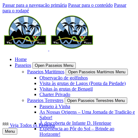
Passar para a navegação primária
Passar para o conteúdo
Passar
para o rodapé
Home
Passeios
Open Passeios Menu
Passeios Maritimos
Open Passeios Maritimos Menu
Observação de golfinhos
Visita às grutas de Lagos (Ponta da Piedade)
Visitas às grutas de Benagil
Charter Privado
Passeios Terrestres
Open Passeios Terrestres Menu
Passeio à Vinha
As Nossas Origens – Uma Jornada de Tradição e
Sabor!
À descoberta de Infante D. Henrique
Veja Todos os Passeios
Experiência ao Pôr do Sol – Brinde ao
Menu
Horizonte!